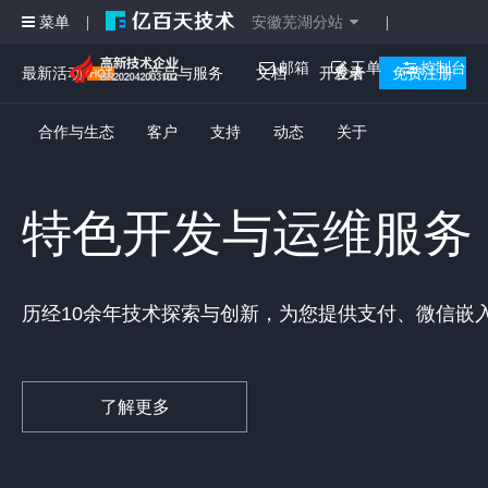
菜单
安徽芜湖分站
|
|
邮箱
工单
控制台
最新活动
产品与服务
文档
开发者
登录
免费注册
合作与生态
客户
支持
动态
关于
特色开发与运维服务
历经10余年技术探索与创新，为您提供支付、微信嵌
了解更多