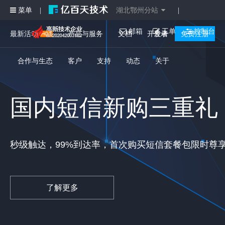
菜单
湖北鄂州分站
|
|
邮箱
工单
控制台
最新活动
产品与服务
文档
开发者
登录
免费注册
合作与生态
客户
支持
动态
关于
国内短信新购三重礼
特色开发与运维服务
秒级触达，99%到达率，首次购买短信套餐包限时尊
历经10余年技术探索与创新，为您提供支付、微信嵌
了解更多
了解更多