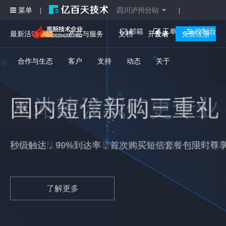
菜单
四川泸州分站
|
|
邮箱
工单
控制台
最新活动
产品与服务
文档
开发者
登录
免费注册
合作与生态
客户
支持
动态
关于
国内短信新购三重礼
秒级触达，99%到达率，首次购买短信套餐包限时尊
了解更多