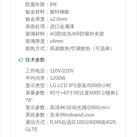
防腐年限：8年
钣金材料：镀锌钢板
钣金厚度：≥2.0mm
表面处理：进口金属漆
玻璃材料：AG防炫光/AR防紫外夹胶
玻璃厚度：≥6mm
散热方式：风扇散热/空调散热（可选择）
技术参数
工作电压：110V/220V
平均功率：1200W
显示类型：LG LCD IPS原装/50000小时
屏幕参数：65寸+43寸/对比度4000:1/视角1
78°
显示参数：高清4K/自动光感/2000cm/㎡
系统参数：安卓/Windows/Linux
通信方式：RJ45自适应100/1000M或4G/5
GLTE