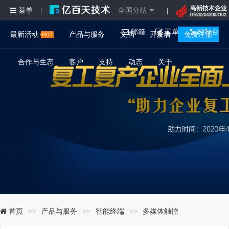
菜单
全国分站
|
|
邮箱
工单
控制台
最新活动
产品与服务
文档
开发者
登录
免费注册
合作与生态
客户
支持
动态
关于
首页
产品与服务
智能终端
多媒体触控