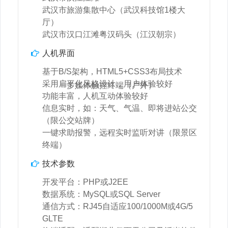
武汉市旅游集散中心（武汉科技馆1楼大
厅）
武汉市汉口江滩粤汉码头（江汉朝宗）
人机界面
基于B/S架构，HTML5+CSS3布局技术
采用扁平化风格设计，用户体验较好
多媒体触控终端（户外）
功能丰富，人机互动体验较好
信息实时，如：天气、气温、即将进站公交
（限公交站牌）
一键求助报警，远程实时监听对讲（限景区
终端）
技术参数
端
开发平台：PHP或J2EE
数据系统：MySQL或SQL Server
通信方式：RJ45自适应100/1000M或4G/5
GLTE