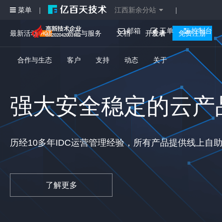
菜单
江西新余分站
|
|
邮箱
工单
控制台
最新活动
产品与服务
文档
开发者
登录
免费注册
合作与生态
客户
支持
动态
关于
强大安全稳定的云产
历经10多年IDC运营管理经验，所有产品提供线上自
了解更多