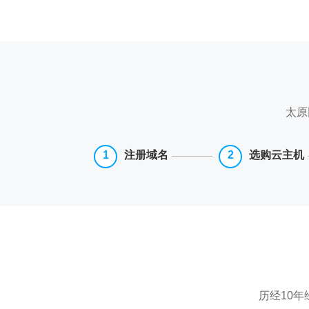
太原
注册域名
选购云主机
历经10