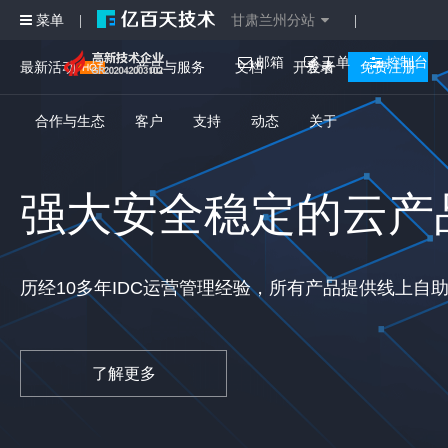
菜单
甘肃兰州分站
|
|
邮箱
工单
控制台
最新活动
产品与服务
文档
开发者
登录
免费注册
合作与生态
客户
支持
动态
关于
强大安全稳定的云产
历经10多年IDC运营管理经验，所有产品提供线上自
了解更多