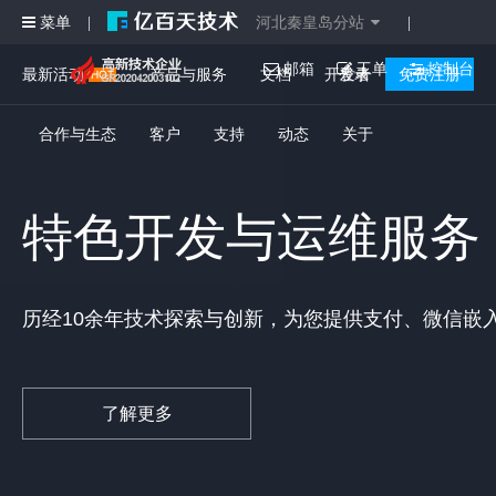
菜单
河北秦皇岛分站
|
|
邮箱
工单
控制台
最新活动
产品与服务
文档
开发者
登录
免费注册
合作与生态
客户
支持
动态
关于
特色开发与运维服务
历经10余年技术探索与创新，为您提供支付、微信嵌
了解更多