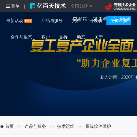
菜单
全国分站
|
|
邮箱
工单
控制台
最新活动
产品与服务
文档
开发者
登录
免费注册
合作与生态
客户
支持
动态
关于
首页
产品与服务
技术运维
系统软件维护