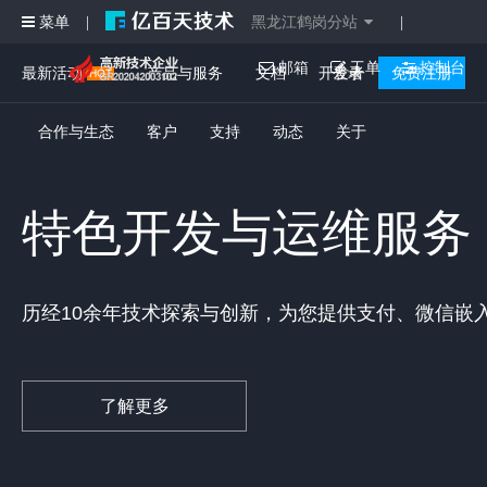
菜单
黑龙江鹤岗分站
|
|
邮箱
工单
控制台
最新活动
产品与服务
文档
开发者
登录
免费注册
合作与生态
客户
支持
动态
关于
特色开发与运维服务
历经10余年技术探索与创新，为您提供支付、微信嵌
了解更多