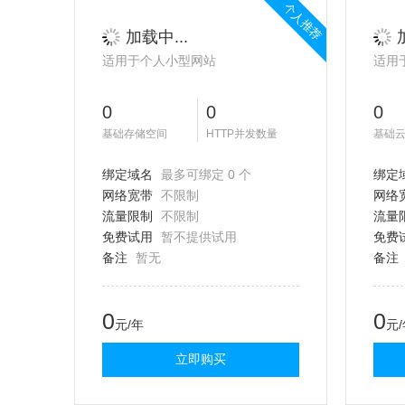
个人推荐
加载中...
适用于个人小型网站
适用
0
0
0
基础存储空间
HTTP并发数量
基础
绑定域名
最多可绑定 0 个
绑定
网络宽带
不限制
网络
流量限制
不限制
流量
免费试用
暂不提供试用
免费
备注
暂无
备注
0
0
元/年
元
立即购买