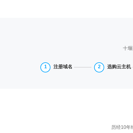
十堰
注册域名
选购云主机
历经10