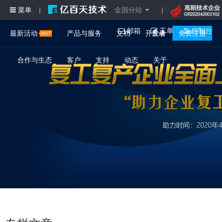
菜单
全国分站
|
|
邮箱
工单
控制台
最新活动
产品与服务
文档
开发者
登录
免费注册
合作与生态
客户
支持
动态
关于