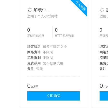
个人推荐
加载中...
适用于个人小型网站
适用
0
0
0
基础存储空间
HTTP并发数量
基础
绑定域名
最多可绑定 0 个
绑定
网络宽带
不限制
网络
流量限制
不限制
流量
免费试用
暂不提供试用
免费
备注
暂无
备注
0
0
元/年
元
立即购买