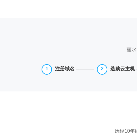
丽水
注册域名
选购云主机
历经10