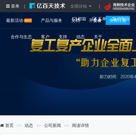
菜单
全国分站
|
|
邮箱
工单
控制台
最新活动
产品与服务
文档
开发者
登录
免费注册
合作与生态
客户
支持
动态
关于
首页
动态
公司新闻
阅读详情