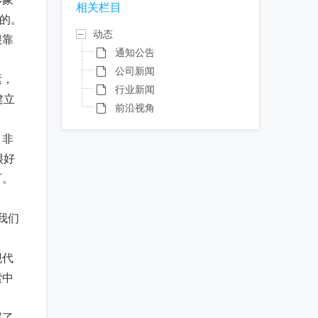
相关栏目
理的。
动态
很靠
通知公告
公司新闻
素，
行业新闻
建立
前沿视角
，非
很好
可。
我们
现代
索中
罢了