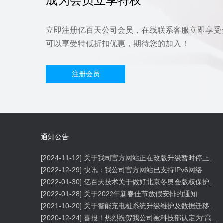
成为会员立享特权
立即注册亿百天公司会员，在线联系客服立即享受
可以享受特低折扣优惠，期待您的加入！
注册会员
通知公告
[2024-11-12]
关于我司官方网站正在改版升级暂时停止信息内容更新的通知
[2022-12-29]
快讯：我公司官方网站已支持IPv6网络
[2022-01-30]
亿百天技术关于做好北京冬奥会版权保护工作的公告
[2022-01-28]
关于2022年新春佳节放假安排的通知
[2021-10-20]
关于智能充电桩系统升级维护及数据迁移的通知
[2020-12-24]
喜报！热烈祝贺我公司被科技部认定为“高新技术企业”