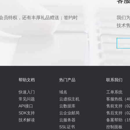
客服
会员特权，还有丰厚礼品赠送；签约时
我们
技术
帮助文档
热门产品
联系我们
快速入门
域名
工单系统
常见问题
云虚拟主机
客服热线（400
API接口
云数据库
售前支持（027
SDK支持
云企业邮局
售后支持（027
技术解读
云服务器
备案帮助（153
SSL证书
控制面板