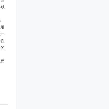
标顾
来
吸引
造一
毒性
快的
从而