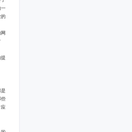
的一
业的
的网
时
的提
都是
哪些
时应
己的