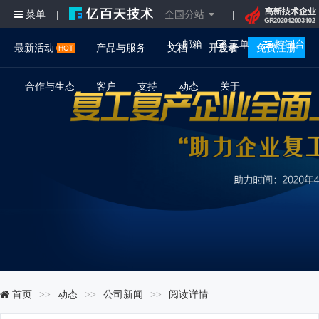
菜单
全国分站
|
|
邮箱
工单
控制台
最新活动
产品与服务
文档
开发者
登录
免费注册
合作与生态
客户
支持
动态
关于
首页
动态
公司新闻
阅读详情