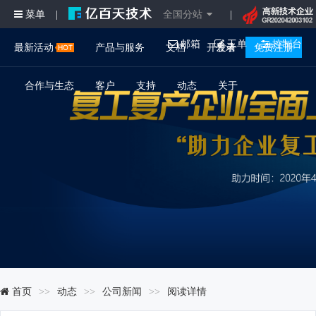
菜单
全国分站
|
|
邮箱
工单
控制台
最新活动
产品与服务
文档
开发者
登录
免费注册
合作与生态
客户
支持
动态
关于
首页
动态
公司新闻
阅读详情