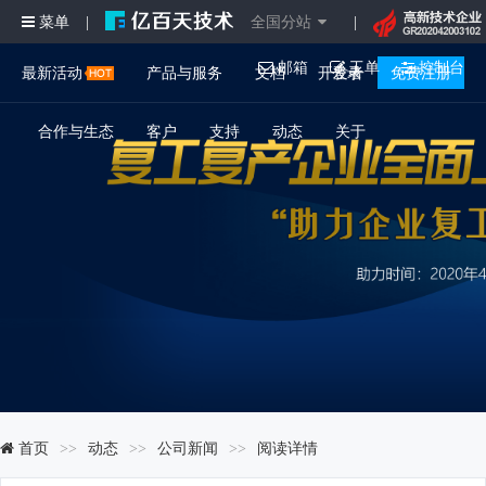
菜单
全国分站
|
|
邮箱
工单
控制台
最新活动
产品与服务
文档
开发者
登录
免费注册
合作与生态
客户
支持
动态
关于
首页
动态
公司新闻
阅读详情