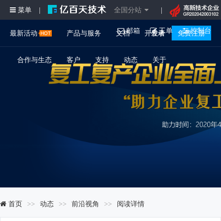
菜单
全国分站
|
|
邮箱
工单
控制台
最新活动
产品与服务
文档
开发者
登录
免费注册
合作与生态
客户
支持
动态
关于
首页
动态
前沿视角
阅读详情